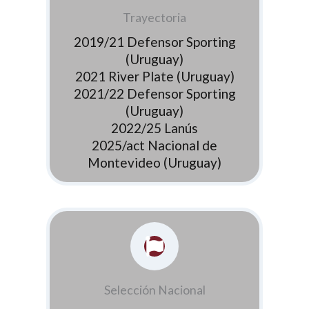
Trayectoria
2019/21 Defensor Sporting
(Uruguay)
2021 River Plate (Uruguay)
2021/22 Defensor Sporting
(Uruguay)
2022/25 Lanús
2025/act Nacional de
Montevideo (Uruguay)
Selección Nacional