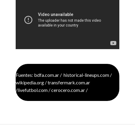
Fuente: https://youtu.be/WYnbT_royfk?
si=9xWjH1UJ8AuyV7U_
Fuentes: bdfa.com.ar / historical-lineups.com /
wikipedia.org / transfermark.com.ar
/livefutbol.com / cerocero.com.ar /