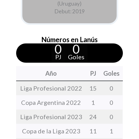
(Uruguay)
Debut: 2019
Números en Lanús
0
0
PJ
Goles
Año
PJ
Goles
Liga Profesional 2022
15
0
Copa Argentina 2022
1
0
Liga Profesional 2023
24
0
Copa de la Liga 2023
11
1