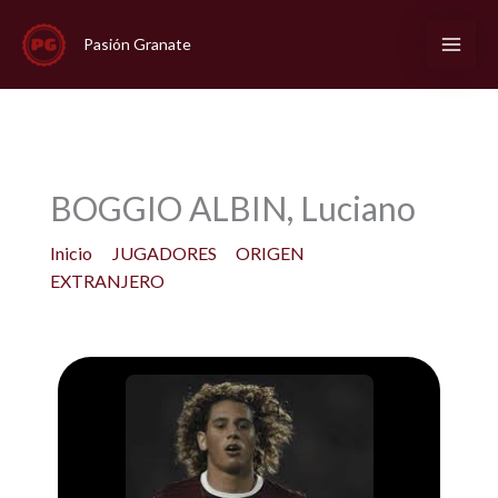
Ir
al
Pasión Granate
contenido
BOGGIO ALBIN, Luciano
Inicio
JUGADORES
ORIGEN
EXTRANJERO
BOGGIO ALBIN, Luciano