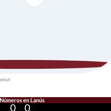
debut
Números en Lanús
0
0