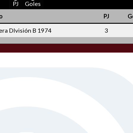
PJ
Goles
o
PJ
G
ra DIvisión B 1974
3