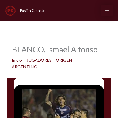
Ir
al
Pasión Granate
contenido
BLANCO, Ismael Alfonso
Inicio
JUGADORES
ORIGEN
ARGENTINO
BLANCO, Ismael Alfonso