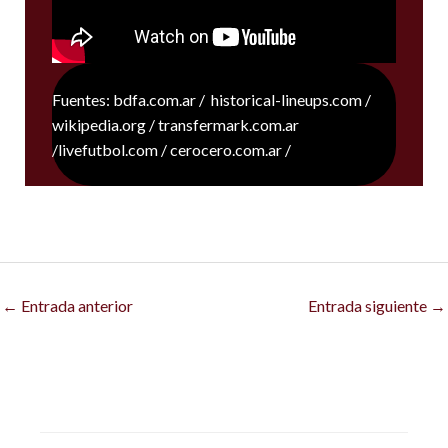
Fuentes: bdfa.com.ar / historical-lineups.com /
wikipedia.org / transfermark.com.ar
/livefutbol.com / cerocero.com.ar /
←
Entrada anterior
Entrada siguiente
→