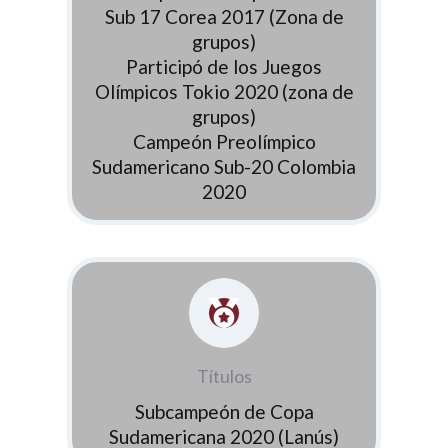
Sub 17 Corea 2017 (Zona de
grupos)
Participó de los Juegos
Olímpicos Tokio 2020 (zona de
grupos)
Campeón Preolímpico
Sudamericano Sub-20 Colombia
2020
Títulos
Subcampeón de Copa
Sudamericana 2020 (Lanús)