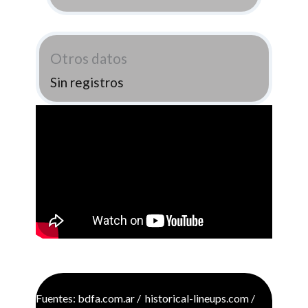
Otros datos
Sin registros
Fuente: https://youtu.be/WYnbT_royfk?
si=9xWjH1UJ8AuyV7U_
Fuentes: bdfa.com.ar / historical-lineups.com /