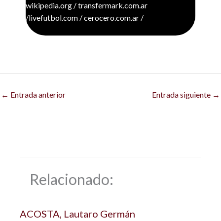
wikipedia.org / transfermark.com.ar
/livefutbol.com / cerocero.com.ar /
←
Entrada anterior
Entrada siguiente
→
Relacionado:
ACOSTA, Lautaro Germán