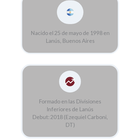
Nacido el 25 de mayo de 1998 en
Lanús, Buenos Aires
Formado en las Divisiones
Inferiores de Lanús
Debut: 2018 (Ezequiel Carboni,
DT)