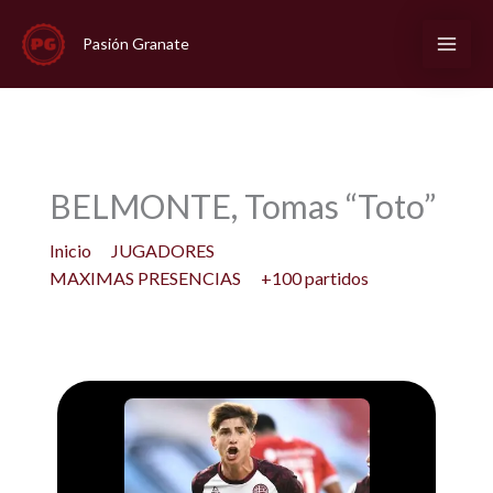
Ir
al
Pasión Granate
contenido
BELMONTE, Tomas “Toto”
Inicio
JUGADORES
MAXIMAS PRESENCIAS
+100 partidos
BELMONTE, Tomas “Toto”