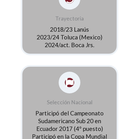
Trayectoria
2018/23 Lanús
2023/24 Toluca (Mexico)
2024/act. Boca Jrs.
Selección Nacional
Participó del Campeonato
Sudamericano Sub 20 en
Ecuador 2017 (4° puesto)
Participó en la Copa Mundial