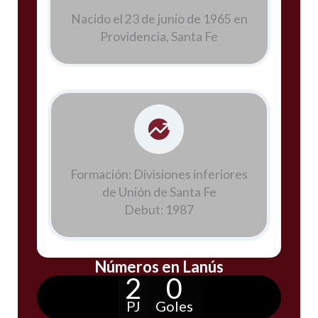
Nacido el 23 de junio de 1965 en
Providencia, Santa Fe
Formación: Divisiones inferiores
de Unión de Santa Fe
Debut: 1987
Números en Lanús
2
0
PJ
Goles