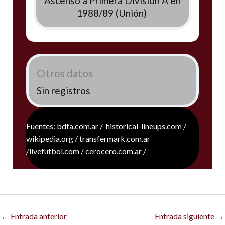
Ascenso a Primera División A en
1988/89 (Unión)
Otros datos
Sin registros
Fuentes: bdfa.com.ar / historical-lineups.com /
wikipedia.org / transfermark.com.ar
/livefutbol.com / cerocero.com.ar /
←
Entrada anterior
Entrada siguiente
→