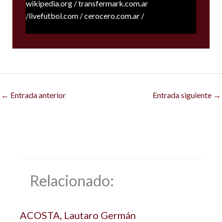
wikipedia.org / transfermark.com.ar
/livefutbol.com / cerocero.com.ar /
←
Entrada anterior
Entrada siguiente
→
Relacionado:
ACOSTA, Lautaro Germán