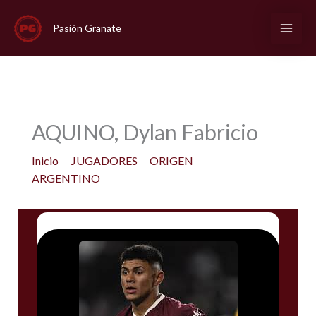
Ir
al
Pasión Granate
contenido
AQUINO, Dylan Fabricio
Inicio
JUGADORES
ORIGEN
ARGENTINO
AQUINO, Dylan Fabricio