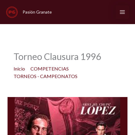
Ir
al
Pasión Granate
contenido
Torneo Clausura 1996
Inicio
COMPETENCIAS
TORNEOS - CAMPEONATOS
Torneo Clausura 1996