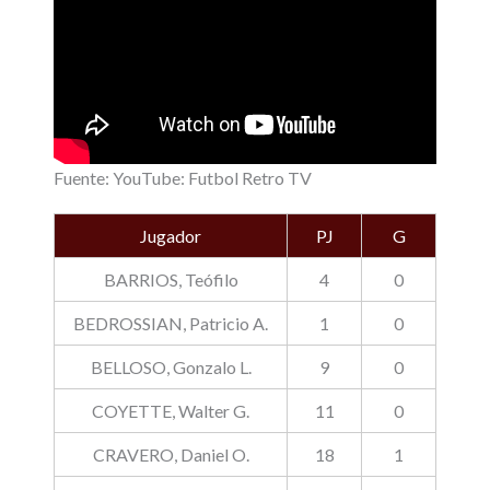
Fuente: YouTube: Futbol Retro TV
Jugador
PJ
G
BARRIOS, Teófilo
4
0
BEDROSSIAN, Patricio A.
1
0
BELLOSO, Gonzalo L.
9
0
COYETTE, Walter G.
11
0
CRAVERO, Daniel O.
18
1