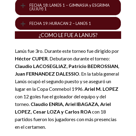
FECHA 18: LANÚS 1 – GIMNASIA y ESGRIMA
(JUJUY) 1
FECHA 19: HURACAN 2 – LANÚS 1
¿COMO LE FUE A LANUS?
Lanús fue 3ro. Durante este torneo fue dirigido por
Héctor CUPER
. Debutaron durante el torneo:
Claudio LACOSEGLIAZ, Patricio BEDROSSIAN,
Juan FERNANDEZ DALESSIO
. En la tabla general
Lanús ocupó el segundo puesto y se aseguró un
lugar en la Copa Conmebol 1996.
Ariel M. LOPEZ
con 12 goles fue el goleador del equipo y del
torneo.
Claudio ENRIA, Ariel IBAGAZA, Ariel
LOPEZ, Cesar LOZA y Carlos ROA
con 18
partidos fueron los jugadores con más presencias
en el certamen.