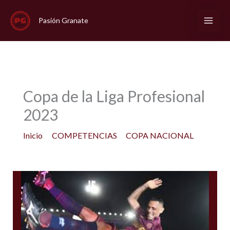
Ir
al
Pasión Granate
contenido
Copa de la Liga Profesional
2023
Inicio
COMPETENCIAS
COPA NACIONAL
Copa de la Liga Profesional 2023