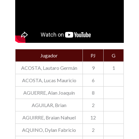
Jugador
PJ
G
ACOSTA, Lautaro Germán
9
1
ACOSTA, Lucas Mauricio
6
AGUERRE, Alan Joaquín
8
AGUILAR, Brian
2
AGUIRRE, Braian Nahuel
12
AQUINO, Dylan Fabricio
2