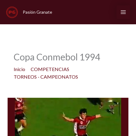
Ir
al
Pasión Granate
contenido
Copa Conmebol 1994
Inicio
COMPETENCIAS
TORNEOS - CAMPEONATOS
Copa Conmebol 1994