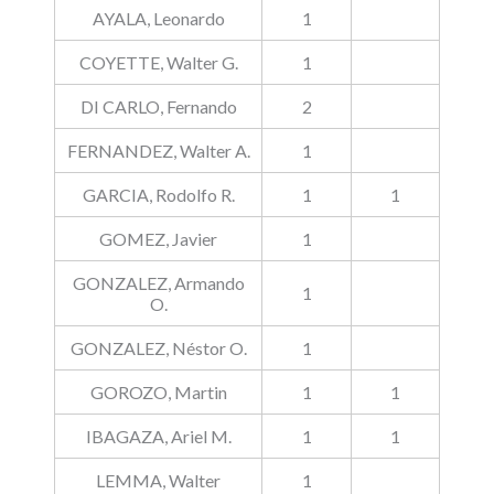
AYALA, Leonardo
1
COYETTE, Walter G.
1
DI CARLO, Fernando
2
FERNANDEZ, Walter A.
1
GARCIA, Rodolfo R.
1
1
GOMEZ, Javier
1
GONZALEZ, Armando
1
O.
GONZALEZ, Néstor O.
1
GOROZO, Martin
1
1
IBAGAZA, Ariel M.
1
1
LEMMA, Walter
1