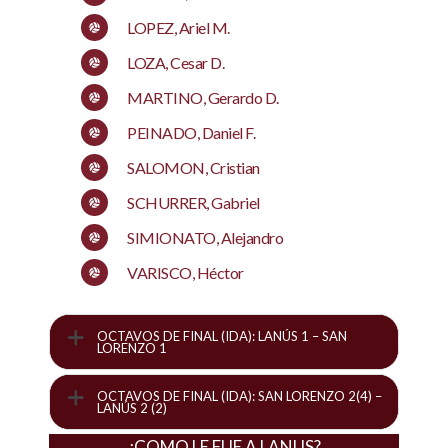
LOPEZ, Ariel M.
LOZA, Cesar D.
MARTINO, Gerardo D.
PEINADO, Daniel F.
SALOMON, Cristian
SCHURRER, Gabriel
SIMIONATO, Alejandro
VARISCO, Héctor
OCTAVOS DE FINAL (IDA): LANÚS 1 – SAN
LORENZO 1
OCTAVOS DE FINAL (IDA): SAN LORENZO 2(4) –
LANÚS 2 (2)
¿COMO LE FUE A LANUS?