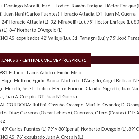
i; Domingo Morelli, José L. Lodico, Ramón Enrique; Héctor Enrique
), Juan Nani (Carlos Fuentes), Horacio Attadía. DT: Juan M. Guerra
24’ Horacio Attadía (L), 32’ Mirabelli (Lu), 79’ Héctor Enrique (L), 8
 (L), 84’ Norberto D’Angelo (L)
CIAS: expulsados 42’ Vallejo(Lu), 51’ Tamagni (Lu) y 75’ José Peras
6: LANÚS 3 – CENTRAL CORDOBA (ROSARIO) 1
81 Estadio: Lanús Árbitro: Emilio Misic
Hugo Molteni; Egidio Acuña, Norberto D’Angelo, Angel Beltran, Né
 Morelli, José L. Lodico, Héctor Enrique; Claudio Nigretti, Juan Nan
), Juan A. Crespín. DT: Juan M. Guerra
L CORDOBA: Ruffini; Cassiba, Ocampo, Murillo, Ovando; D. Ocam
to, Díaz; Carreras (Oscar Lebioso), Guerrero, Otero (Costas). DT: 
ez
49’ Carlos Fuentes (L) 79’ y 88’ (penal) Norberto D’Angelo (L), 89’ 
CIAS: 76’ expulsado Juan A. Crespín (L)