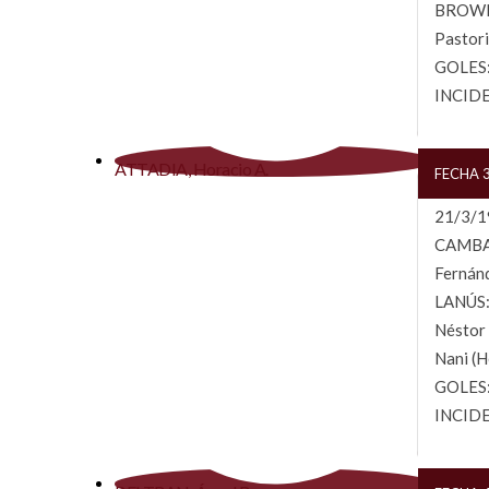
BROWN: 
Pastori
GOLES: 
INCIDE
ATTADIA, Horacio A.
FECHA 
21/3/19
CAMBACE
Fernánd
LANÚS: 
Néstor 
Nani (H
GOLES: 
INCIDEN