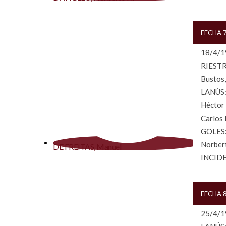
FECHA 7
18/4/19
RIESTRA
Bustos,
LANÚS: 
Héctor 
Carlos 
GOLES: 
Norbert
DE FREITAS, Manuel
INCIDE
FECHA 8
25/4/19