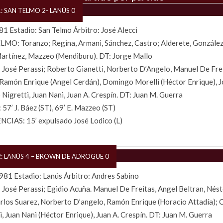
: SAN TELMO 2- LANÚS 0
1 Estadio: San Telmo Árbitro: José Alecci
MO: Toranzo; Regina, Armani, Sánchez, Castro; Alderete, González
artínez, Mazzeo (Mendiburu). DT: Jorge Mallo
José Perassi; Roberto Gianetti, Norberto D’Angelo, Manuel De Fre
 Ramón Enrique (Angel Cerdán), Domingo Morelli (Héctor Enrique), J
 Nigretti, Juan Nani, Juan A. Crespín. DT: Juan M. Guerra
57’ J. Báez (ST), 69’ E. Mazzeo (ST)
CIAS: 15’ expulsado José Lodico (L)
2: LANÚS 4 – BROWN DE ADROGUE 0
81 Estadio: Lanús Árbitro: Andres Sabino
José Perassi; Egidio Acuña. Manuel De Freitas, Angel Beltran, Nést
rlos Suarez, Norberto D’angelo, Ramón Enrique (Horacio Attadía); 
i, Juan Nani (Héctor Enrique), Juan A. Crespín. DT: Juan M. Guerra