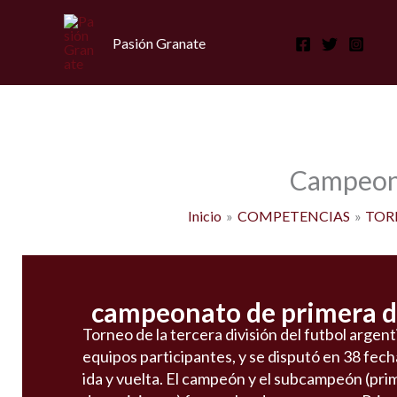
Ir
al
Pasión Granate
contenido
Campeona
Inicio
COMPETENCIAS
TOR
campeonato de primera di
Torneo de la tercera división del futbol argen
equipos participantes, y se disputó en 38 fech
ida y vuelta. El campeón y el subcampeón (pri