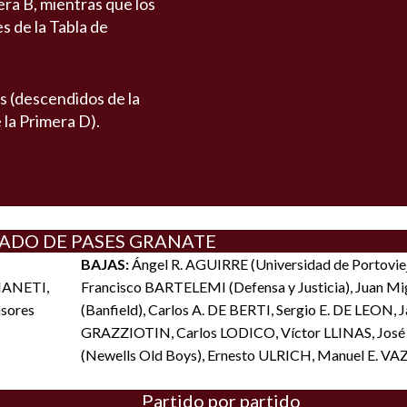
era B, mientras que los
s de la Tabla de
s (descendidos de la
la Primera D).
ADO DE PASES GRANATE
BAJAS:
Ángel R. AGUIRRE (Universidad de Portoviej
GIANETI,
Francisco BARTELEMI (Defensa y Justicia), Juan 
nsores
(Banfield), Carlos A. DE BERTI, Sergio E. DE LEON, J
GRAZZIOTIN, Carlos LODICO, Víctor LLINAS, Jos
(Newells Old Boys), Ernesto ULRICH, Manuel E. 
Partido por partido