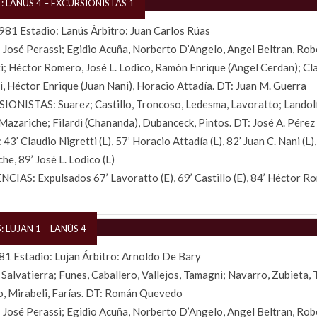
: LANÚS 4 – EXCURSIONISTAS 1
81 Estadio: Lanús Árbitro: Juan Carlos Rúas
José Perassi; Egidio Acuña, Norberto D’Angelo, Angel Beltran, Rob
i; Héctor Romero, José L. Lodico, Ramón Enrique (Angel Cerdan); Cl
i, Héctor Enrique (Juan Nani), Horacio Attadía. DT: Juan M. Guerra
ONISTAS: Suarez; Castillo, Troncoso, Ledesma, Lavoratto; Landolf
Mazariche; Filardi (Chananda), Dubanceck, Pintos. DT: José A. Pérez
43’ Claudio Nigretti (L), 57’ Horacio Attadía (L), 82’ Juan C. Nani (L),
he, 89’ José L. Lodico (L)
CIAS: Expulsados 67’ Lavoratto (E), 69’ Castillo (E), 84’ Héctor Ro
: LUJAN 1 – LANÚS 4
1 Estadio: Lujan Árbitro: Arnoldo De Bary
Salvatierra; Funes, Caballero, Vallejos, Tamagni; Navarro, Zubieta, 
, Mirabeli, Farías. DT: Román Quevedo
José Perassi; Egidio Acuña, Norberto D’Angelo, Angel Beltran, Rob