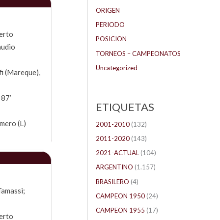
ORIGEN
PERIODO
erto
POSICION
audio
TORNEOS – CAMPEONATOS
Uncategorized
i (Mareque),
 87’
ETIQUETAS
mero (L)
2001-2010
(132)
2011-2020
(143)
2021-ACTUAL
(104)
ARGENTINO
(1.157)
BRASILERO
(4)
Tamassi;
CAMPEON 1950
(24)
CAMPEON 1955
(17)
erto