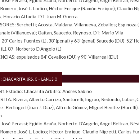
José Perassi; Egidio Acuña, Norberto D’Angelo, Angel Beltran, Nést
Romero, José L. Lodico, Héctor Enrique (Ramón Enrique); Claudio Nig
, Horacio Attadía. DT: Juan M. Guerra
RES: Serchetti; Acosta, Maidana, Villanueva, Zeballos; Espinoza (
anale (Villanueva); Gaitan, Saucedo, Reynoso. DT: Mario Vila
20’ Carlos Fuentes (L), 38’ (penal) y 63’ (penal) Saucedo (DU), 52’ H
 (L), 87’ Norberto D’Angelo (L)
CIAS: expulsados 84’ Cevallos (DU) y 90’ Villarreal (DU)
: CHACARITA JRS. 0 – LANÚS 0
1 Estadio: Chacarita Árbitro: Andrés Sabino
TA: Rivera; Alberto Carrizo, Santorelli, Ingrao; Redondo; Lobos, Ce
z; Berlingeri (Juan J. Díaz); Alfredo Gómez, Miguel Benítez (Borelli
o
José Perassi; Egidio Acuña, Norberto D’Angelo, Angel Beltran, Nést
Romero, José L. Lodico; Héctor Enrique; Claudio Nigretti, Carlos Fu