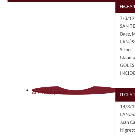
FECHA 1
7/3/198
SAN TEL
Baez, M
LANÚS: 
Sicher;
Claudio
GOLES: 
INCIDEN
ACUÑA, Egidio B.
FECHA 
14/3/19
LANÚS: 
Juan Ca
Nigrett