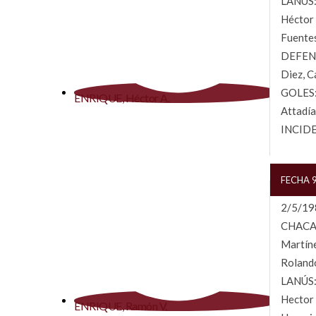
LANÚS: 
Héctor 
Fuentes
DEFENSO
Diez, C
GOLES: 
ENRIQUE, Héctor A.
Attadía
INCIDEN
FECHA 9
2/5/198
CHACARI
Martíne
Roland
LANÚS: 
Hector 
ENRIQUE, Ramón V.