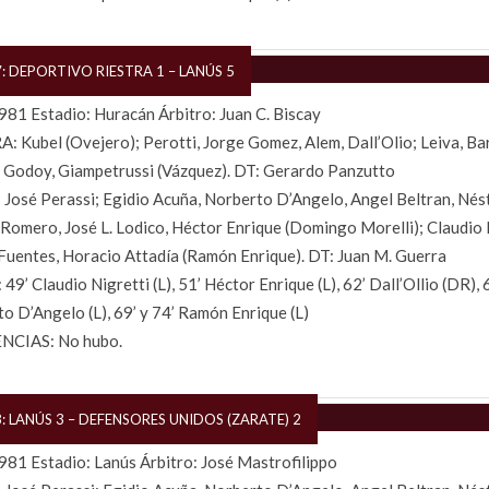
: DEPORTIVO RIESTRA 1 – LANÚS 5
81 Estadio: Huracán Árbitro: Juan C. Biscay
: Kubel (Ovejero); Perotti, Jorge Gomez, Alem, Dall’Olio; Leiva, Ba
 Godoy, Giampetrussi (Vázquez). DT: Gerardo Panzutto
José Perassi; Egidio Acuña, Norberto D’Angelo, Angel Beltran, Nést
Romero, José L. Lodico, Héctor Enrique (Domingo Morelli); Claudio 
Fuentes, Horacio Attadía (Ramón Enrique). DT: Juan M. Guerra
49’ Claudio Nigretti (L), 51’ Héctor Enrique (L), 62’ Dall’Ollio (DR), 
o D’Angelo (L), 69’ y 74’ Ramón Enrique (L)
NCIAS: No hubo.
: LANÚS 3 – DEFENSORES UNIDOS (ZARATE) 2
81 Estadio: Lanús Árbitro: José Mastrofilippo