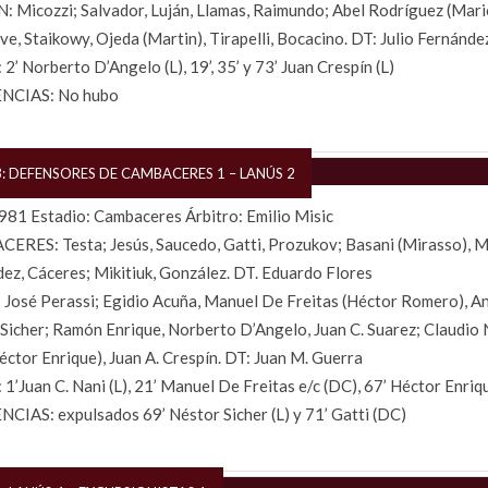
Micozzi; Salvador, Luján, Llamas, Raimundo; Abel Rodríguez (Mari
ve, Staikowy, Ojeda (Martin), Tirapelli, Bocacino. DT: Julio Fernánde
2’ Norberto D’Angelo (L), 19’, 35’ y 73’ Juan Crespín (L)
NCIAS: No hubo
3: DEFENSORES DE CAMBACERES 1 – LANÚS 2
81 Estadio: Cambaceres Árbitro: Emilio Misic
RES: Testa; Jesús, Saucedo, Gatti, Prozukov; Basani (Mirasso), 
ez, Cáceres; Mikitiuk, González. DT. Eduardo Flores
José Perassi; Egidio Acuña, Manuel De Freitas (Héctor Romero), An
Sicher; Ramón Enrique, Norberto D’Angelo, Juan C. Suarez; Claudio N
éctor Enrique), Juan A. Crespín. DT: Juan M. Guerra
1’Juan C. Nani (L), 21’ Manuel De Freitas e/c (DC), 67’ Héctor Enriqu
CIAS: expulsados 69’ Néstor Sicher (L) y 71’ Gatti (DC)