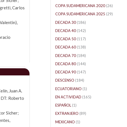
or Sicher;
COPA SUDAMERICANA 2020
(26)
retti, Carlos
COPA SUDAMERICANA 2025
(29)
Valentin),
DECADA 30
(186)
DECADA 40
(142)
oracio
DECADA 50
(117)
DECADA 60
(138)
DECADA 70
(184)
DECADA 80
(144)
DECADA 90
(147)
DESCENSO
(184)
ECUATORIANO
(1)
lín, Juan A.
EN ACTIVIDAD
(165)
). DT: Roberto
ESPAÑOL
(1)
or Sicher;
EXTRANJERO
(89)
entes,
MEXICANO
(1)