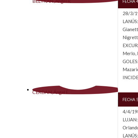
BELTRAN, Ángel R.
FECHA 4
28/3/19
LANÚS: 
Gianett
Nigrett
EXCURSI
Merlo, 
GOLES: 
Mazaric
INCIDEN
CERDAN, Ángel E.
FECHA 5
4/4/198
LUJAN: 
Orlando
LANÚS: 