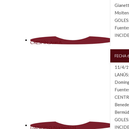
Gianett
Molteni
GOLES: 
Fuentes
INCIDEN
CRESPÍN, Juan A.
FECHA 
11/4/19
LANÚS: 
Domingo
Fuentes
CENTRA
Benedet
Bermúd
GOLES: 
INCIDEN
D’ANGELO, Norberto H.