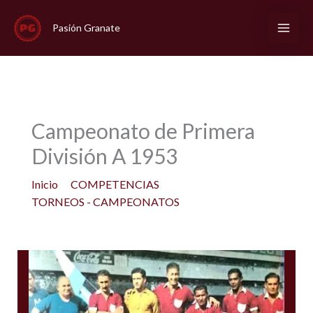
Ir
al
Pasión Granate
contenido
Campeonato de Primera
División A 1953
Inicio
COMPETENCIAS
TORNEOS - CAMPEONATOS
Campeonato de Primera División A 1953