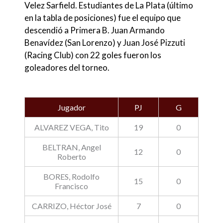
Velez Sarfield. Estudiantes de La Plata (último
en la tabla de posiciones) fue el equipo que
descendió a Primera B. Juan Armando
Benavídez (San Lorenzo) y Juan José Pizzuti
(Racing Club) con 22 goles fueron los
goleadores del torneo.
Jugador
PJ
G
ALVAREZ VEGA, Tito
19
0
BELTRAN, Angel
12
0
Roberto
BORES, Rodolfo
15
0
Francisco
CARRIZO, Héctor José
7
0