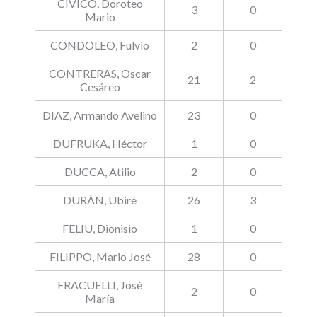
CÍVICO, Doroteo
3
0
Mario
CONDOLEO, Fulvio
2
0
CONTRERAS, Oscar
21
2
Cesáreo
DIAZ, Armando Avelino
23
0
DUFRUKA, Héctor
1
0
DUCCA, Atilio
2
0
DURÁN, Ubiré
26
3
FELIU, Dionisio
1
0
FILIPPO, Mario José
28
0
FRACUELLI, José
2
0
María