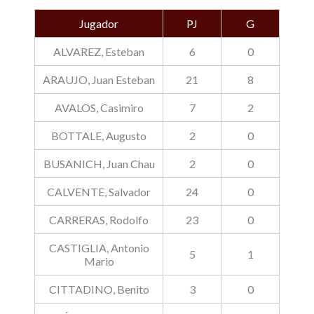
Jugador
PJ
G
ALVAREZ, Esteban
6
0
ARAUJO, Juan Esteban
21
8
AVALOS, Casimiro
7
2
BOTTALE, Augusto
2
0
BUSANICH, Juan Chau
2
0
CALVENTE, Salvador
24
0
CARRERAS, Rodolfo
23
0
CASTIGLIA, Antonio
5
1
Mario
CITTADINO, Benito
3
0