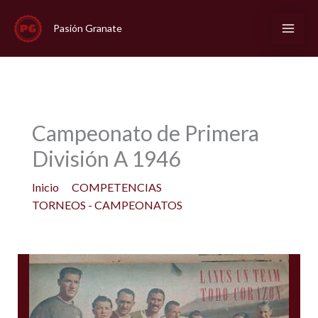
Ir
al
Pasión Granate
contenido
Campeonato de Primera
División A 1946
Inicio
COMPETENCIAS
TORNEOS - CAMPEONATOS
Campeonato de Primera División A 1946