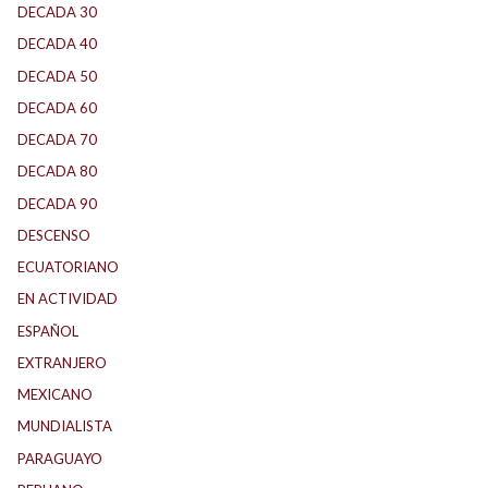
DECADA 30
(186)
DECADA 40
(142)
DECADA 50
(117)
DECADA 60
(139)
DECADA 70
(184)
DECADA 80
(144)
DECADA 90
(147)
DESCENSO
(192)
ECUATORIANO
(1)
EN ACTIVIDAD
(165)
ESPAÑOL
(2)
EXTRANJERO
(90)
MEXICANO
(1)
MUNDIALISTA
(30)
PARAGUAYO
(27)