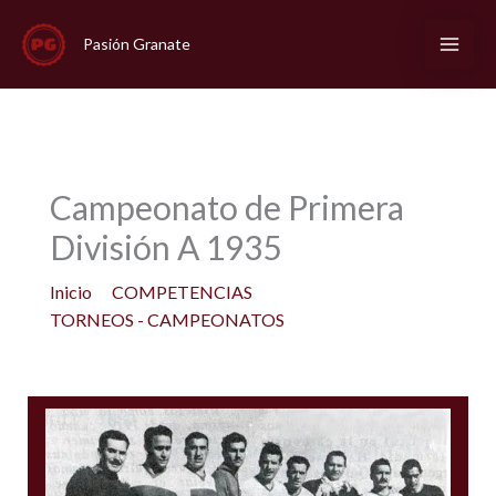
Ir
al
Pasión Granate
contenido
Campeonato de Primera
División A 1935
Inicio
COMPETENCIAS
TORNEOS - CAMPEONATOS
Campeonato de Primera División A 1935