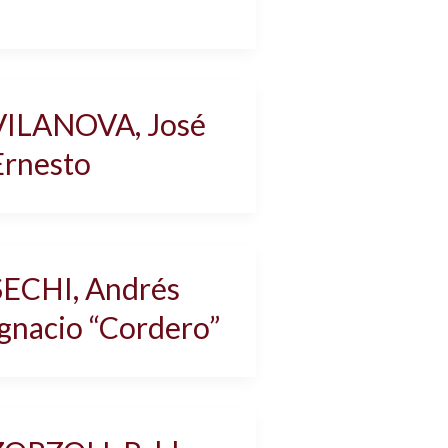
VILANOVA, José
Ernesto
SECHI, Andrés
Ignacio “Cordero”