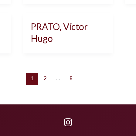
PRATO, Víctor
Hugo
1
2
…
8