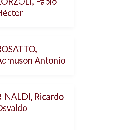
ZORZOLI, Pablo
Héctor
ROSATTO,
Admuson Antonio
RINALDI, Ricardo
Osvaldo