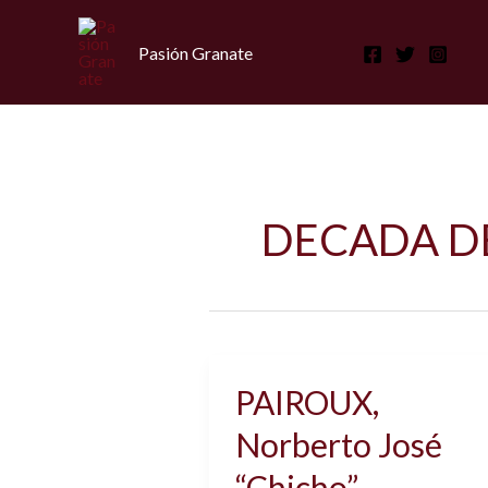
Ir
al
Pasión Granate
contenido
DECADA DE
PAIROUX,
Norberto José
“Chicho”