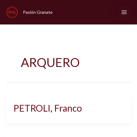
Ir
al
Pasión Granate
contenido
ARQUERO
PETROLI, Franco