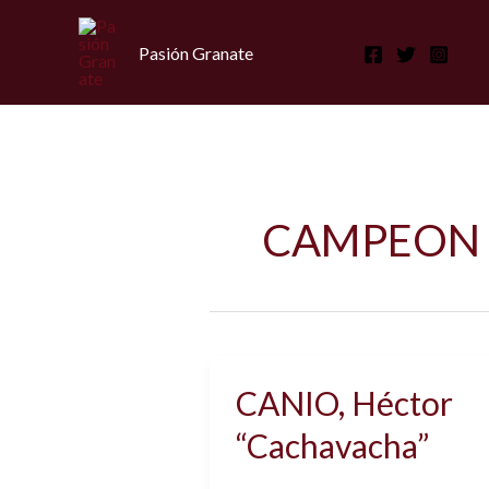
Ir
al
Pasión Granate
contenido
CAMPEON 
CANIO, Héctor
“Cachavacha”